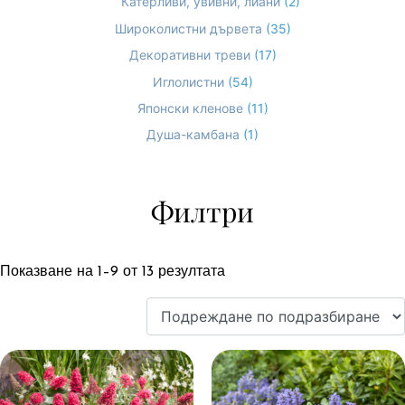
Катерливи, увивни, лиани
(2)
Широколистни дървета
(35)
Декоративни треви
(17)
Иглолистни
(54)
Японски кленове
(11)
Душа-камбана
(1)
Филтри
Показване на 1–9 от 13 резултата