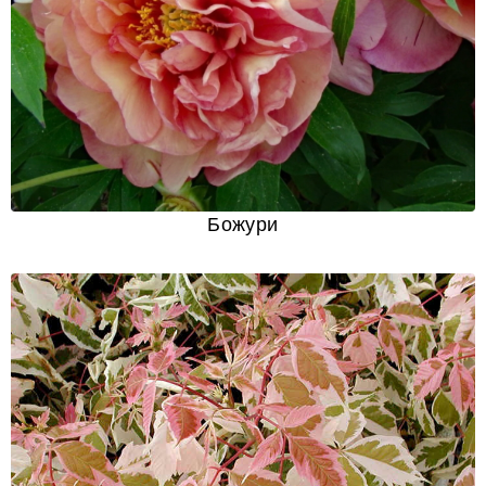
Божури