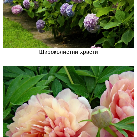
Широколистни храсти