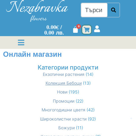
0.00
€
/
0
0.00 лв.
Онлайн магазин
Категории продукти
Екзотични растения
(14)
Колекция Бебоци
(13)
Нови
(195)
Промоции
(22)
Многогодишни цветя
(42)
Широколистни храсти
(92)
Божури
(11)