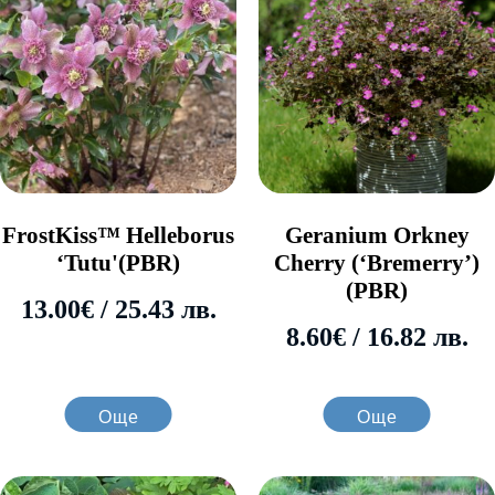
FrostKiss™ Helleborus
Geranium Orkney
‘Tutu'(PBR)
Cherry (‘Bremerry’)
(PBR)
13.00
€
/ 25.43 лв.
8.60
€
/ 16.82 лв.
Още
Още