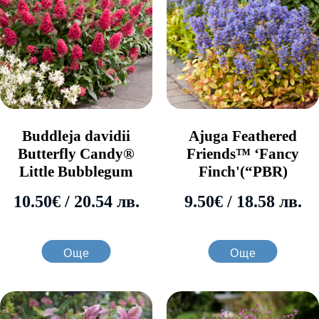
Buddleja davidii
Ajuga Feathered
Butterfly Candy®
Friends™ ‘Fancy
Little Bubblegum
Finch'(“PBR)
10.50
€
/ 20.54 лв.
9.50
€
/ 18.58 лв.
Още
Още