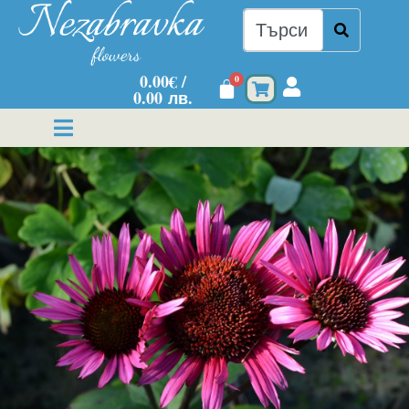
0.00
€
/
0
0.00 лв.