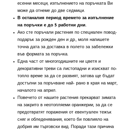
есенни месеци, изпълнението на поръчката Ви
може да отнеме до две седмици.
В останалия период времето за изпълнение
на поръчки е до 5 работни дни.
Ако сте поръчали растения по специален повод-
подарък за рожден ден и др., моля напишете
точна дата за доставка в полето за забележки
във формата за поръчка.
Една част от многогодишните ни цветя и
декоративни треви са листопадни и изискват по-
топло време за да се развият, затова ще бъдат
достъпни за поръчване най- рано в края на март,
началото на април.
Повечето от нашите растения прекарват зимата
на закрито в неотопляеми оранжерии, за да се
предотвратят поражения от евентуален тежък
сняг и обледенявания, което би повлияло на
добрия им търговски вид. Поради тази причина