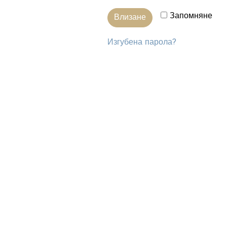
Запомняне
Влизане
Изгубена парола?