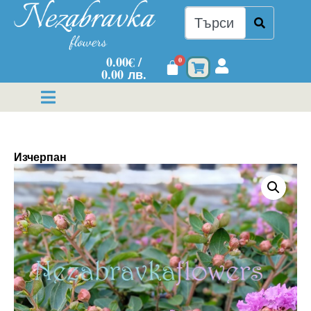
0.00
€
/
0
0.00 лв.
Изчерпан