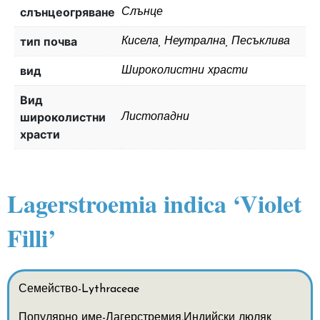
слънцеогряване
Слънце
тип почва
Кисела, Неутрална, Песъклива
вид
Широколистни храсти
Вид
широколистни
Листопадни
храсти
Lagerstroemia indica ‘Violet
Filli’
Семейство-Lythraceae
Популярно име-Лагерстремия,Индийски люляк