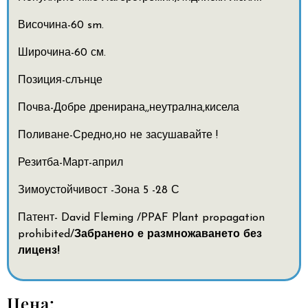
Височина-60 sm.
Широчина-60 см.
Позиция-слънце
Почва-Добре дренирана,,неутрална,кисела
Поливане-Средно,но не засушавайте !
Резитба-Март-април
Зимоустойчивост -Зона 5 -28 С
Патент- David Fleming /
PPAF Plant propagation
prohibited/
Забранено е размножаването без
лиценз!
Цена: