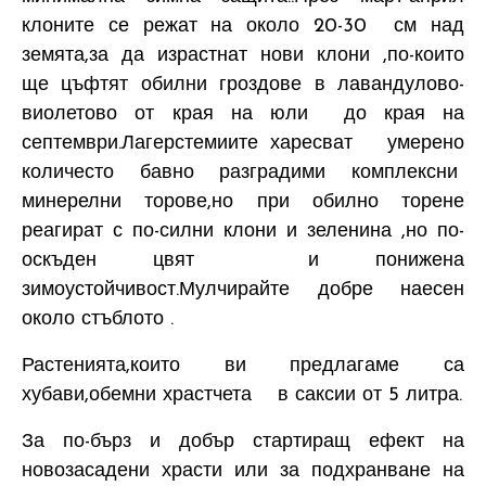
клоните се режат на около 20-30 см над
земята,за да израстнат нови клони ,по-които
ще цъфтят обилни гроздове в лавандулово-
виолетово от края на юли до края на
септември.Лагерстемиите харесват умерено
количесто бавно разградими комплексни
минерелни торове,но при обилно торене
реагират с по-силни клони и зеленина ,но по-
оскъден цвят и понижена
зимоустойчивост.Мулчирайте добре наесен
около стъблото .
Растенията,които ви предлагаме са
хубави,обемни храстчета в саксии от 5 литра.
За по-бърз и добър стартиращ ефект на
новозасадени храсти или за подхранване на