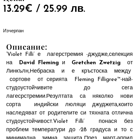
13.29
€
/ 25.99 лв.
Изчерпан
Описание:
‘Violet Filli’ е лагерстремия -джудже,селекция
на
David Fleming
и
Gretchen Zwetzig
от
Линкълн,Небраска и е кръстоска между
сортове от серията Fleming Filligree™-най-
студоустойчивите до сега
лагесрстремии.Резултата са няколко нови
сорта индийски люляци джуджета,които
наследяват от родителите си тяхната отлична
студоустойчивост.Violet Filli’ понася без
проблем температури до -28 градуса и то с
минимална зимна защита..През март-април