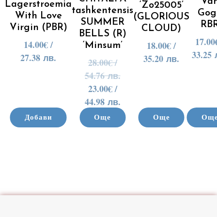
Va
Lagerstroemia
‘Zo25005’
tashkentensis
Gog
With Love
(GLORIOUS
SUMMER
RB
Virgin (PBR)
CLOUD)
BELLS (R)
17.00
14.00
€
/
18.00
€
/
‘Minsum’
33.25 
27.38 лв.
35.20 лв.
28.00
€
/
54.76 лв.
23.00
€
/
44.98 лв.
Добави
Още
Още
Ощ