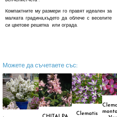
венчелистчета .
Компактните му размери го правят идеален за
малката градина,където да облече с веселите
си цветове решетка или ограда.
Можете да съчетаете със:
Clema
mont
Clematis
CHITALPA