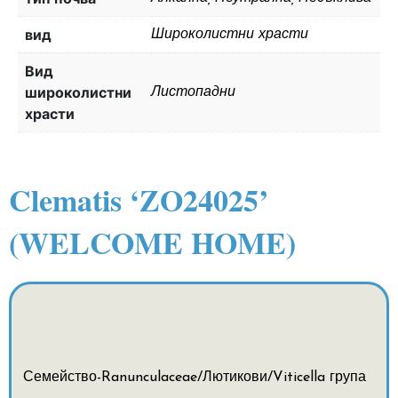
вид
Широколистни храсти
Вид
широколистни
Листопадни
храсти
Clematis ‘ZO24025’
(WELCOME HOME)
Семейство-Ranunculaceae/Лютикови/Viticella група