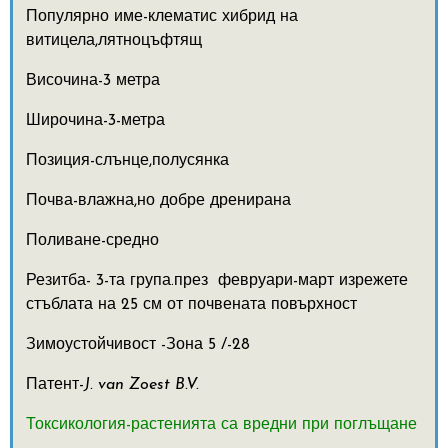
Популярно име-клематис хибрид на
витицела,лятноцъфтящ
Височина-3 метра
Широчина-3-метра
Позиция-слънце,полусянка
Почва-влажна,но добре дренирана
Поливане-средно
Резитба- 3-та група.през февруари-март изрежете
стъблата на 25 см от почвената повърхност
Зимоустойчивост -Зона 5 /-28
Патент-
J. van Zoest B.V.
Токсикология-растенията са вредни при поглъщане