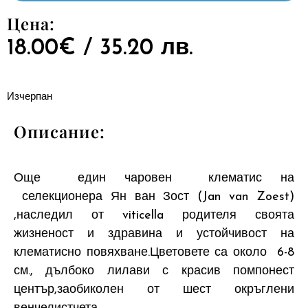
Цена:
18.00
€
/ 35.20 лв.
Изчерпан
Описание:
Още един чаровен клематис на
селекционера Ян ван Зост (Jan van Zoest)
,наследил от viticella родителя своята
жизненост и здравина и устойчивост на
клематисно повяхване.Цветовете са около 6-8
см., дълбоко лилави с красив помпонест
център,заобиколен от шест окръглени