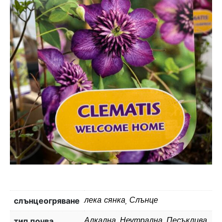
слънцеогряване
лека сянка, Слънце
тип почва
Алкална, Неутрална, Песъклива