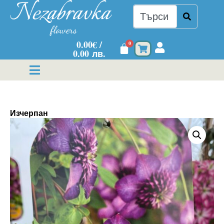
0.00
€
/
0
0.00 лв.
Изчерпан