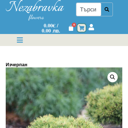
0.00
€
/
0
0.00 лв.
Изчерпан