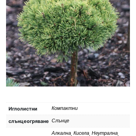
Иглолистни
Компактни
слънцеогряване
Слънце
Алкална, Кисела, Неутрална,