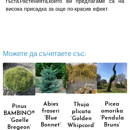
гъста.Растенията,които ви предлагаме са на
висока присадка за още по-красив ефект.
Можете да съчетаете със:
Abies
Picea
Thuja
Pinus
fraseri
omorika
plicata
BAMBINO®
‘Blue
‘Pendula
‘Golden
‘Gaelle
Bonnet’
Bruns’
Whipcord’
Bregeon’