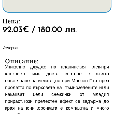
Цена:
92.03
€
/ 180.00 лв.
Изчерпан
Описание:
Уникално джудже на планинския клек-при
клековете има доста сортове с жълто
оцветяване на иглите ,но при Млечен Път през
пролетта по върховете на тъмнозелените игли
накацват бели снежинки от младия
прираст.Този прелестен ефект се задържа до
края на юни.Коронката е компактна и много