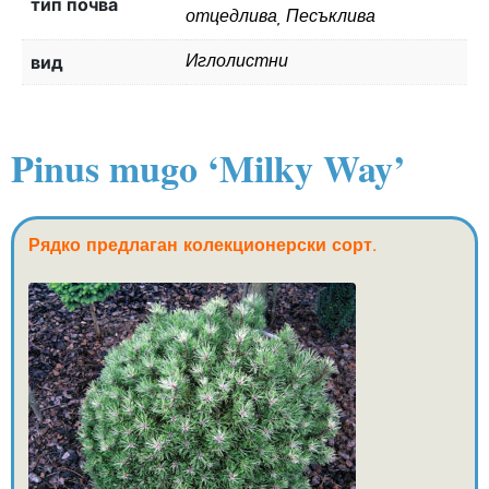
тип почва
отцедлива, Песъклива
вид
Иглолистни
Pinus mugo ‘Milky Way’
Рядко предлаган колекционерски сорт.