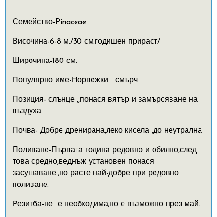
Семейство-Pinaceae
Височина-6-8 м./30 см.годишен прираст/
Широчина-180 см.
Популярно име-Норвежки смърч
Позиция- слънце ,,понася вятър и замърсяване на
въздуха.
Почва- Добре дренирана,леко кисела ,до неутрална
Поливане-Първата година редовно и обилно,след
това средно,веднъж установен понася
засушаване.,но расте най-добре при редовно
поливане.
Резитба-не е необходима,но е възможно през май.