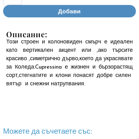
Добави
Описание:
Този строен и колоновиден смърч е идеален
като вертикален акцент или ,ако търсите
красиво ,симетрично дърво,което да украсявате
за Коледа.Cupressina е жизнен и бързорастящ
сорт,стегнатите и клони понасят добре силен
вятър и снежни натрупвания.
Можете да съчетаете със: