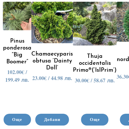
Pinus
ponderosa
Chamaecyparis
“Big
Thuja
nor
obtusa ‘Dainty
Boomer“
occidentalis
Doll’
Primo®(‘IslPrim’)
102.00
€
/
36.30
23.00
€
/ 44.98 лв.
199.49 лв.
30.00
€
/ 58.67 лв.
Още
Добави
Още