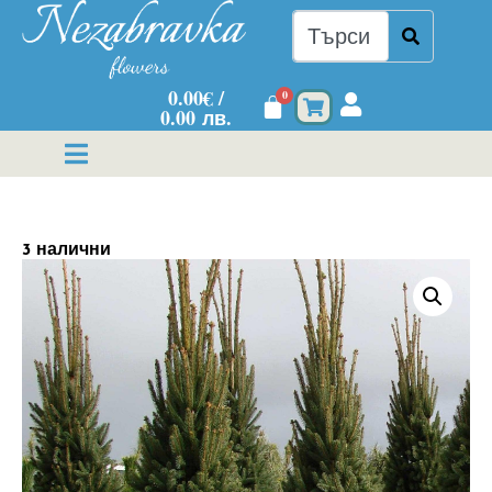
0.00
€
/
0
0.00 лв.
3 налични