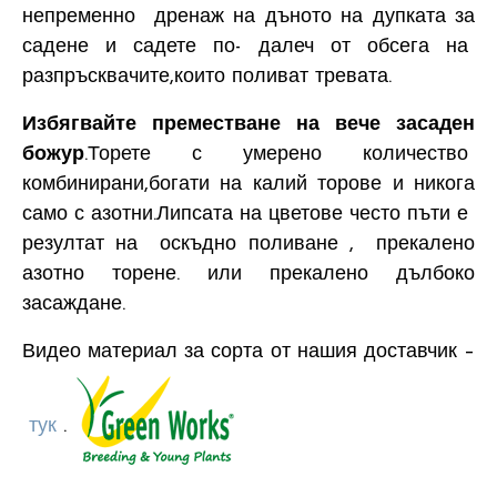
непременно дренаж на дъното на дупката за
садене и садете по- далеч от обсега на
разпръсквачите,които поливат тревата.
Избягвайте преместване на вече засаден
божур
.Торете с умерено количество
комбинирани,богати на калий торове и никога
само с азотни.Липсата на цветове често пъти е
резултат на оскъдно поливане , прекалено
азотно торене. или прекалено дълбоко
засаждане.
Видео материал за сорта от нашия доставчик –
тук
.