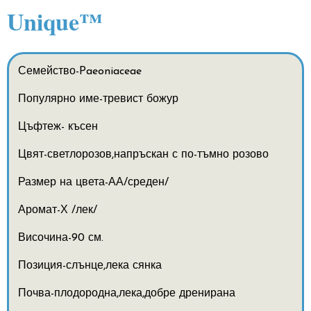
Unique™
Семейство-Paeoniaceae
Популярно име-тревист божур
Цъфтеж- късен
Цвят-светлорозов,напръскан с по-тъмно розово
Размер на цвета-АА/среден/
Аромат-Х /лек/
Височина-90 см.
Позиция-слънце,лека сянка
Почва-плодородна,лека,добре дренирана