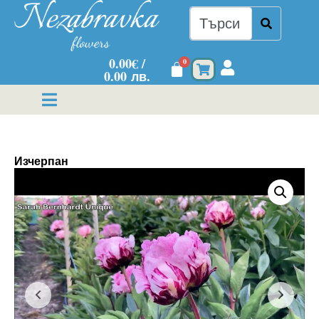
0.00
€
/
0
0.00 лв.
Изчерпан