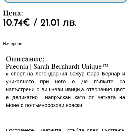
Цена:
10.74
€
/ 21.01 лв.
Изчерпан
Описание:
Paeonia | Sarah Bernhardt Unique™
e спорт на легендарния божур Сара Бернар и
уникалното при него е ,че пъпките са
напъстрени с вишневи ивици,а отворения цвят
е деликатно напръскан като от четката на
Моне с по-тъмнорозови краски.
Отстранете цветните стъбла след цъфтежа,