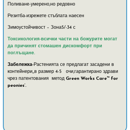
Поливане-умерено,но редовно
Резитба-изрежете стъблата наесен
Зимоустойчивост – Зона5/-34 с
Токсикология-всички части на божурите могат
да причинят стомашен дискомфорт при
поглъщане.
Забележка-
Растенията се предлагат засадени в
контейнери,,в размер 4-5 очи,гарантирано здрави
чрез патентования метод
Green Works Care™ for
peonies’.