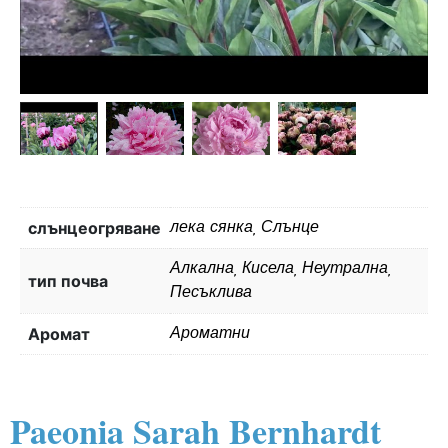
слънцеогряване
лека сянка, Слънце
Алкална, Кисела, Неутрална,
тип почва
Песъклива
Aромат
Ароматни
Paeonia Sarah Bernhardt