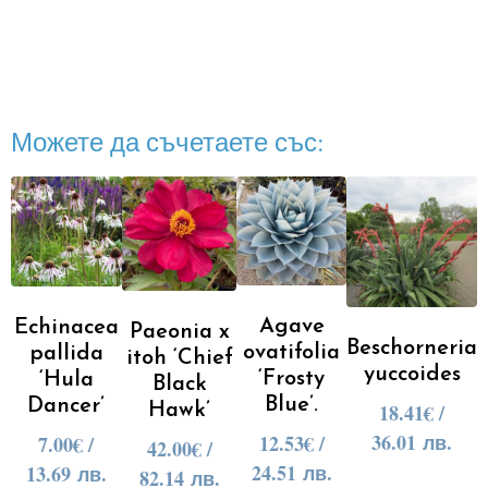
Можете да съчетаете със:
Agave
Echinacea
Paeonia x
Beschorneria
ovatifolia
pallida
itoh ‘Chief
yuccoides
‘Frosty
‘Hula
Black
Blue’.
Dancer’
18.41
€
/
Hawk’
36.01 лв.
12.53
€
/
7.00
€
/
42.00
€
/
24.51 лв.
13.69 лв.
82.14 лв.