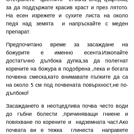
за да поддържате красив храст и през лятото.
На есен изрежете и сухите листа на около
педя над земята и напръскайте с меден
препарат.
Предпочитано време за засаждане на
божурите е именно есента.Изкопайте
достатъчно дълбока дупка,за да полегнат
корените на божура в подобрена ,лека и богата
почвена смеска,като внимавате пъпките да са
на около 5 см под почвената повърхност,не по-
дълбоко!
Засаждането в неотцедлива почва често води
до гъбни болести ,причиняващи гниене и
повяхване по корените и надземната част.Ако
почвата ви е тежка глинеста направете