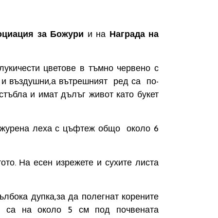
оциация за Божури
и на
Награда на
лукичести цветове в тъмно червено с
 и въздушни,а вътрешният ред са по-
стъбла и имат дълъг живот като букет
ожурена леха с цъфтеж общо около 6
то. На есен изрежете и сухите листа
лбока дупка,за да полегнат корените
да са на около 5 см под почвената