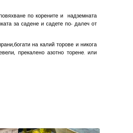
 повяхване по корените и надземната
ата за садене и садете по- далеч от
рани,богати на калий торове и никога
вели, прекалено азотно торене. или