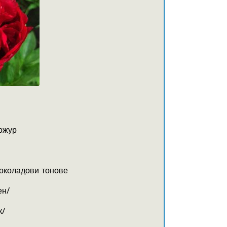
ожур
околадови тонове
ен/
к/