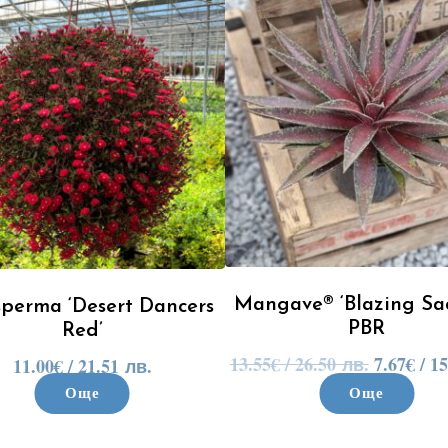
Mangave® ‘Blazing Sa
sperma ‘Desert Dancers
PBR
Red’
13.55
€
/ 26.50 лв.
7.67
€
/ 15
11.00
€
/ 21.51 лв.
Още
Още