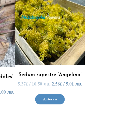
Sedum rupestre ‘Angelina’
ddles’
5.37
€
/ 10.50 лв.
2.56
€
/ 5.01 лв.
.00 лв.
Добави