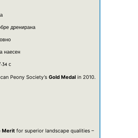
ка
обре дренирана
довно
а наесен
-34 с
can Peony Society’s
Gold Medal
in 2010.
 Merit
for superior landscape qualities –