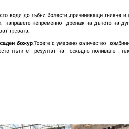
сто води до гъбни болести ,причиняващи гниене и
та направете непременно дренаж на дъното на дупк
ват тревата.
асаден божур
.Торете с умерено количество комбини
често пъти е резултат на оскъдно поливане , пле