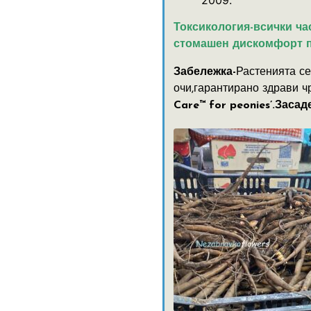
Токсикология-всички ча
стомашен дискомфорт 
Забележка-
Растенията се
очи,гарантирано здрави 
Care™ for peonies’.Заса