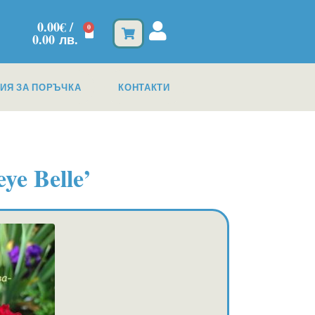
0.00
€
/
0
0.00 лв.
ИЯ ЗА ПОРЪЧКА
КОНТАКТИ
ye Belle’