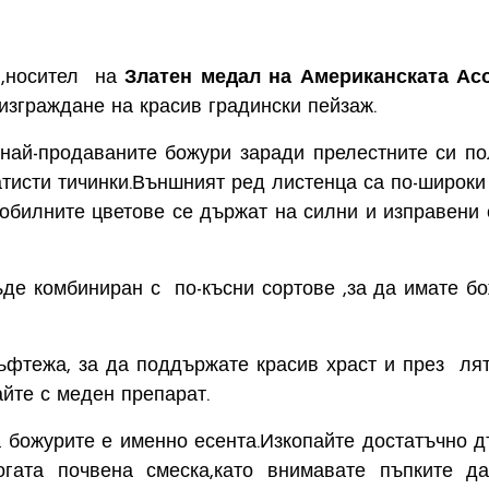
 ,носител на
Златен медал на Американската Ас
изграждане на красив градински пейзаж.
 най-продаваните божури заради прелестните си по
атисти тичинки.Външният ред листенца са по-широки
Изобилните цветове се държат на силни и изправени 
де комбиниран с по-късни сортове ,за да имате б
фтежа, за да поддържате красив храст и през лято
йте с меден препарат.
 божурите е именно есента.Изкопайте достатъчно дъ
гата почвена смеска,като внимавате пъпките 