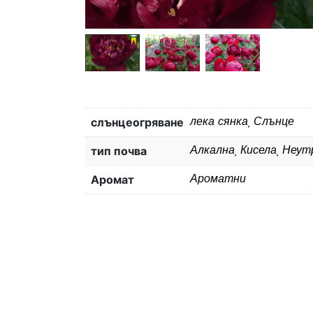
слънцеогряване
лека сянка, Слънце
тип почва
Алкална, Кисела, Неут
Aромат
Ароматни