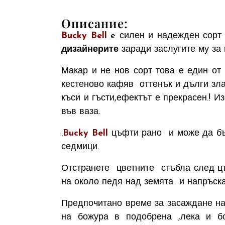
Описание:
Bucky Bell
e силен и надежден сорт
дизайнерите
заради заслугите му за 
Макар и не нов сорт това е един от
кестеново кафяв оттенък и дълги зл
къси и гъсти,ефектът е прекрасен.! 
във ваза.
.
Bucky Bell
цъфти рано и може да бъ
седмици.
Отстранете цветните стъбла след цъ
на около педя над земята и напръска
Предпочитано време за засаждане на
на божура в подобрена ,лека и бо