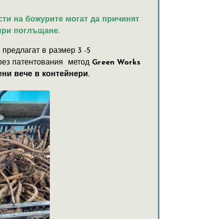
сти на божурите могат да причинят
при поглъщане.
 предлагат в размер 3 -5
чрез патентования метод
Green Works
дени вече в контейнери.