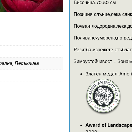
Височина-70-80 см.
Позиция-слънце,лека сян
Почва-плодородна,лека,д
Поливане-умерено,но ре
Резитба-изрежете стъблат
Зимоустойчивост – Зона5/
рална, Песъклива
Златен медал-Ameri
Award of Landscape
2009.