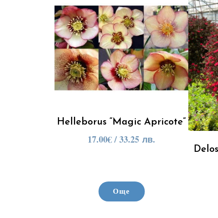
Helleborus “Magic Apricote“
17.00
€
/ 33.25 лв.
Delo
Още