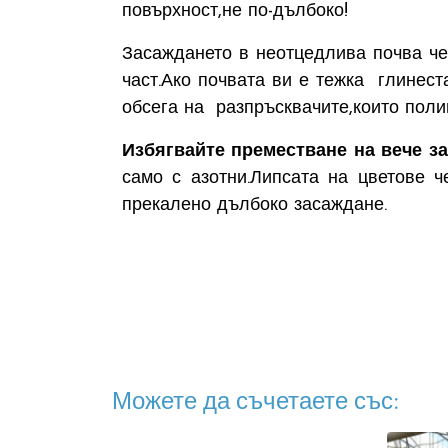
повърхност,не по-дълбоко!
Засаждането в неотцедлива почва че
част.Ако почвата ви е тежка глинес
обсега на разпръсквачите,които поли
Избягвайте преместване на вече з
само с азотни.Липсата на цветове 
прекалено дълбоко засаждане.
Можете да съчетаете със: