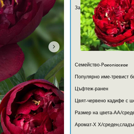
За
Семейство-Paeoniaceae
Популярно име-тревист б
Цъфтеж-ранен
Цвят-червено кадифе с ш
Размер на цвета-АА/сред
Аромат-Х Х/среден,сладъ