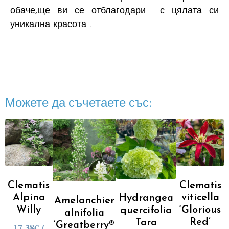
обаче,ще ви се отблагодари с цялата си
уникална красота .
Можете да съчетаете със:
Clematis
Clematis
Alpina
viticella
Hydrangea
Amelanchier
Willy
‘Glorious
quercifolia
alnifolia
Red’
Tara
‘Greatberry®
17.38
€
/