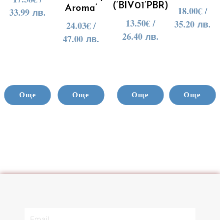
(‘BIV01’PBR)
Aroma’
18.00
€
/
33.99 лв.
13.50
€
/
35.20 лв.
24.03
€
/
26.40 лв.
47.00 лв.
Още
Още
Още
Още