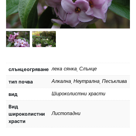
слънцеогряване
лека сянка, Слънце
тип почва
Алкална, Неутрална, Песъклива
вид
Широколистни храсти
Вид
широколистни
Листопадни
храсти