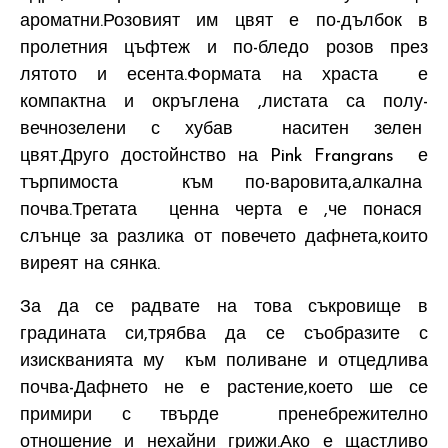
ароматни.Розовият им цвят е по-дълбок в
пролетния цъфтеж и по-бледо розов през
лятото и есента.Формата на храста е
компактна и окръглена ,листата са полу-
вечнозелени с хубав наситен зелен
цвят.Друго достойнство на Pink Frangrans е
търпимоста към по-варовита,алкална
почва.Третата ценна черта е ,че понася
слънце за разлика от повечето дафнета,които
виреят на сянка.
За да се радвате на това съкровище в
градината си,трябва да се съобразите с
изискванията му към поливане и отцедлива
почва-Дафнето не е растение,което ше се
примири с твърде пренебрежително
отношение и нехайни грижи.Ако е щастливо