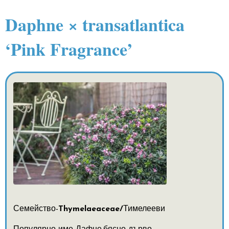
Daphne × transatlantica
‘Pink Fragrance’
Семейство-
Thymelaeaceae/
Тимелееви