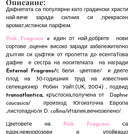
Описание:
Дафнетата са популярни като градински храсти
най-вече заради силния си ,прекрасен
аромат,истински парфюм.
Pink Fragrans
e един от най-добрите нови
сортове ,оценен високо заради забележително
дългия си цъфтеж от пролетта до есентаТова
дафне е сестра на носителката на награди
Enternal Fragrans/
с бели цветове/ и двете
плод на 30-годишния труд на известния
селекционер Робин Уайт.(UK, 2004) , подвид
transatlantica,
кръстоска,получена от Daphne
caucasica/ произход Югоизточна Европа
,листопадно/и D. collina/Италия,вечнозелено/.
Цветовете на
Pink Fragrans
са
едри,нежнорозови и упойващо