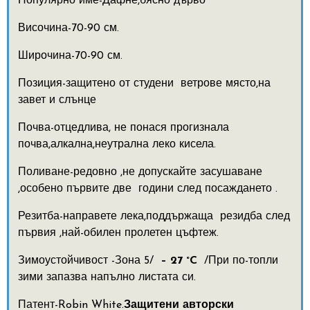
Популярно име-Дафне,бясно дърво
Височина-70-90 см.
Широчина-70-90 см.
Позиция-защитено от студени ветрове място,на
завет и слънце
Почва-отцедлива, не понася прогизнала
почва,алкална,неутрална леко кисела.
Поливане-редовно ,не допускайте засушаване
,особено първите две години след посаждането .
Резитба-направете лека,поддържаща резидба след
първия ,най-обилен пролетен цъфтеж.
Зимоустойчивост -Зона 5/
– 27 °C
/При по-топли
зими запазва напълно листата си.
Патент-Robin White.
Защитени авторски