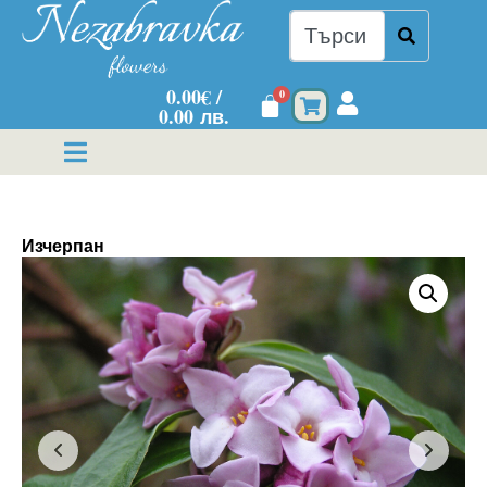
0.00
€
/
0
0.00 лв.
Изчерпан