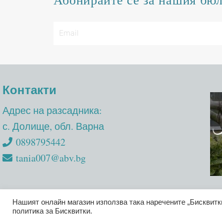
Абонирайте се за нашия бю
Контакти
Адрес на разсадника:
с. Долище, обл. Варна
0898795442
tania007@abv.bg
Нашият онлайн магазин използва така наречените „Бисквитк
Nezabravkaflowers 2024
политика за Бисквитки.