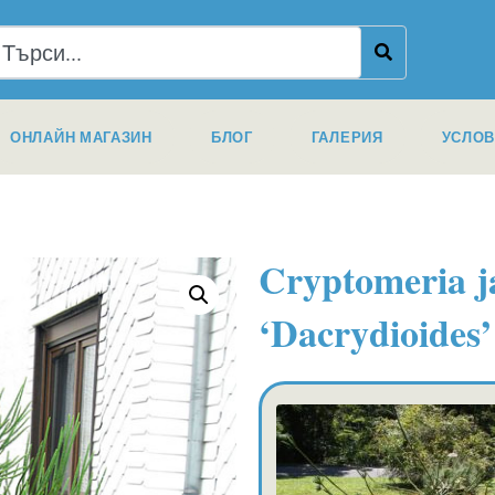
ОНЛАЙН МАГАЗИН
БЛОГ
ГАЛЕРИЯ
УСЛОВ
Cryptomeria j
‘Dacrydioides’