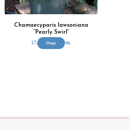
Chamaecyparis lawsoniana
“Pearly Swirl“
17.90
€
/ 35.01 лв.
Още