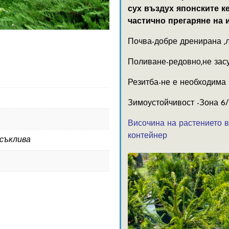
сух въздух японските к
частично прегаряне на и
Почва-добре дренирана ,л
Поливане-редовно,не зас
Резитба-не е необходима
Зимоустойчивост -Зона 6/
Височина на растението в
контейнер
есъклива