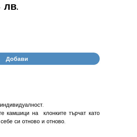
 лв.
Добави
 индивидуалност.
те камшици на клонките търчат като
себе си отново и отново.