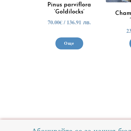
Pinus parviflora
‘Goldilocks’
Chama
70.00
€
/ 136.91 лв.
2
Още