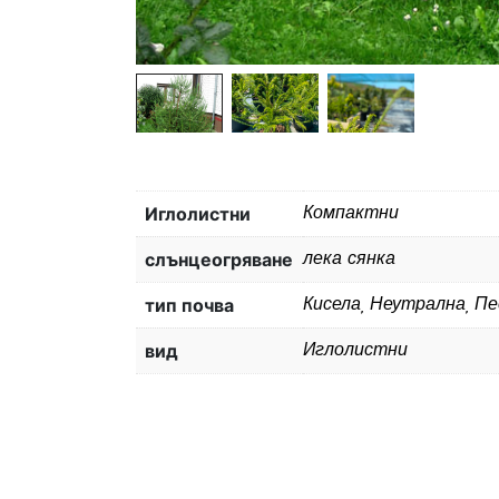
Иглолистни
Компактни
слънцеогряване
лека сянка
тип почва
Кисела, Неутрална, П
вид
Иглолистни