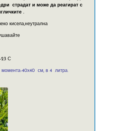
едри страдат и може да реагират с
гличките .
еко кисела,неутрална
ушавайте
-23 С
 момента-40х40 см, в 4 литра.