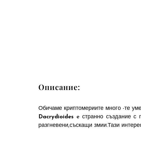
Описание:
Обичаме криптомериите много -те уме
Dacrydioides
e странно създание с 
разгневени,съскащи змии.Тази интере