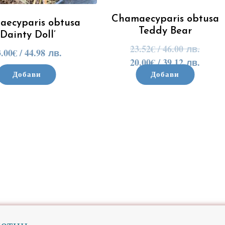
Chamaecyparis obtusa
ecyparis obtusa
Teddy Bear
‘Dainty Doll’
23.52
€
/ 46.00 лв.
3.00
€
/ 44.98 лв.
20.00
€
/ 39.12 лв.
Добави
Добави