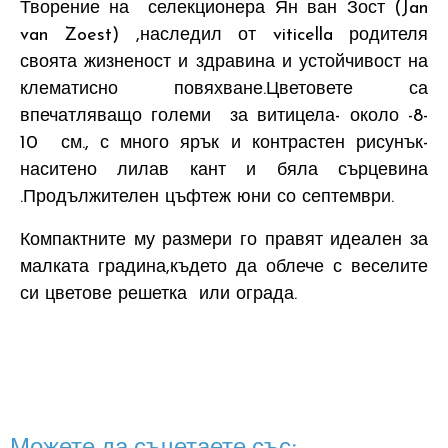
Творение на селекционера Ян ван Зост (Jan
van Zoest) ,наследил от viticella родителя
своята жизненост и здравина и устойчивост на
клематисно повяхване.Цветовете са
впечатляващо големи за витицела- около -8-
10 см., с много ярък и контрастен рисунък-
наситено лилав кант и бяла сърцевина
.Продължителен цъфтеж юни со септември.
Компактните му размери го правят идеален за
малката градина,където да облече с веселите
си цветове решетка или ограда.
Можете да съчетаете със: