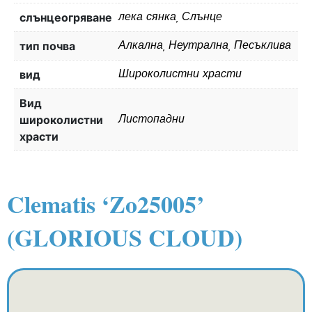
слънцеогряване
лека сянка, Слънце
тип почва
Алкална, Неутрална, Песъклива
вид
Широколистни храсти
Вид
широколистни
Листопадни
храсти
Clematis ‘Zo25005’
(GLORIOUS CLOUD)