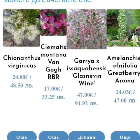
Clematis
montana
Chionanthus
Amelanchi
Garrya x
Van
virginicus
alnifolia
issaquahensis
Gogh
‘Greatberr
24.80
€
/
‘Glasnevin
RBR
Aroma’
Wine’
48.50 лв.
17.00
€
/
24.03
€
/
47.00
€
/
33.25 лв.
47.00 лв.
91.92 лв.
Още
Още
Добави
Още