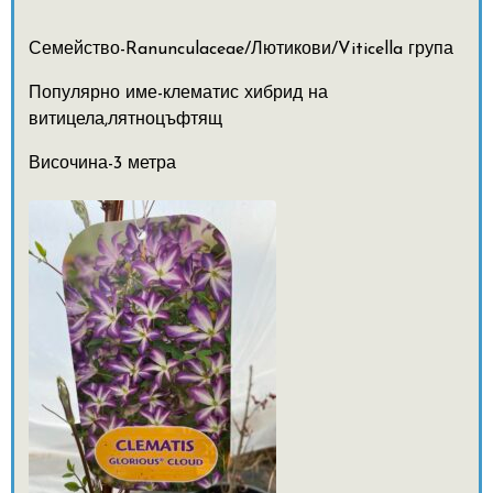
Семейство-Ranunculaceae/Лютикови/Viticella група
Популярно име-клематис хибрид на
витицела,лятноцъфтящ
Височина-3 метра