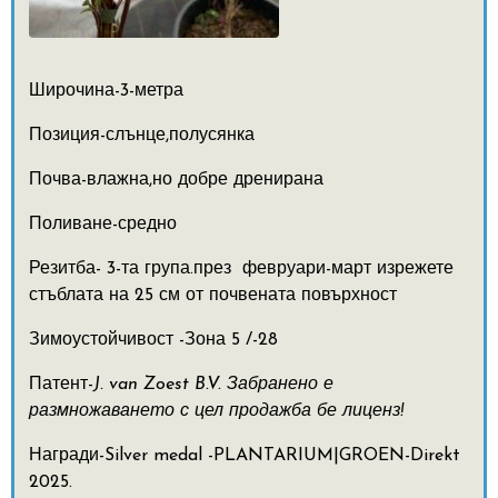
Широчина-3-метра
Позиция-слънце,полусянка
Почва-влажна,но добре дренирана
Поливане-средно
Резитба- 3-та група.през февруари-март изрежете
стъблата на 25 см от почвената повърхност
Зимоустойчивост -Зона 5 /-28
Патент-
J. van Zoest B.V. Забранено е
размножаването с цел продажба бе лиценз!
Награди-Silver medal -PLANTARIUM|GROEN-Direkt
2025.