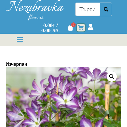
0.00
€
/
0
0.00 лв.
Изчерпан