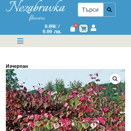
0.00
€
/
0
0.00 лв.
Изчерпан