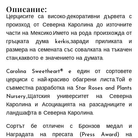
Описание:
Церцисите са високо-декоративни дървета с
произход от Северна Каролина до източните
части на Мексико.Името на рода произхожда от
гръцката дума kerkis,заради приликата и
размера на семената със совалката на тъкачен
стан,каквото е значението на думата.
Carolina Sweetheart® e един от сортовете
церциси с най-красиво обагрени листа.Той е
съвместна разработка на Star Roses and Plants
Nursery.,Щатския университет на Северна
Каролина и Асоциацията на разсадниците и
ландшафта в Северна Каролина.
Сортът бе отличен с Бронзов медал и
Наградата на пресата (Press Award) на