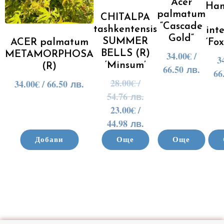
Acer
Ham
palmatum
CHITALPA
“Cascade
tashkentensis
int
Gold“
SUMMER
ACER palmatum
‘Fo
BELLS (R)
METAMORPHOSA
34.00
€
/
3
‘Minsum’
(R)
66.50 лв.
66
28.00
€
/
34.00
€
/ 66.50 лв.
54.76 лв.
23.00
€
/
44.98 лв.
Добави
Още
Още