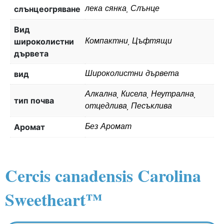
слънцеогряване
лека сянка, Слънце
Вид
широколистни
Компактни, Цъфтящи
дървета
вид
Широколистни дървета
Алкална, Кисела, Неутрална,
тип почва
отцедлива, Песъклива
Aромат
Без Аромат
Cercis canadensis Carolina
Sweetheart™