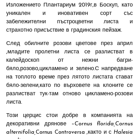
Изложението Плантариум 2019г,в Боскуп, като
уникален и иновативен сорт със
забележителни пъстроцветни листа и
страхотно присъствие в градинския пейзаж.
След обилните розови цветове през април
,младите пролетни листа се разлистват в
калейдоскоп от нежни багри-
бяло,розово,цикламено и зелено.С напредване
на топлото време през лятото листата стават
бяло-зелени,като по върховете на клоните се
разлистват тук-там отново цикламено-розови
листа.
Този церцис стои добре в компанията на
декоративни дрянове –
Cornus florida,Cornus
alternifolia,
Cornus Controversa ,както и с
Halesia