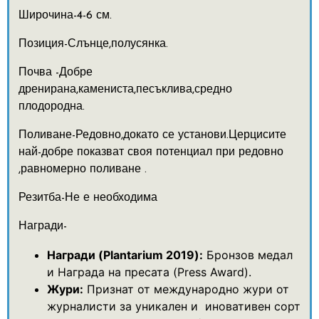
Широчина-4-6 см.
Позиция-Слънце,полусянка.
Почва -Добре
дренирана,камениста,песъклива,средно
плодородна.
Поливане-Редовно,докато се установи.Церцисите
най-добре показват своя потенциал при редовно
,равномерно поливане .
Резитба-Не е необходима
Награди-
Награди (Plantarium 2019):
Бронзов медал
и Награда на пресата (Press Award).
Жури:
Признат от международно жури от
журналисти за уникален и иновативен сорт