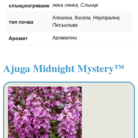
слънцеогряване
лека сянка, Слънце
Алкална, Кисела, Неутрална,
тип почва
Песъклива
Aромат
Ароматни
Ajuga Midnight Mystery™