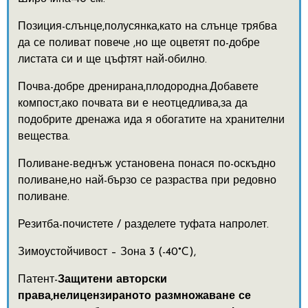
Позиция-слънце,полусянка,като на слънце трябва
да се поливат повече ,но ще оцветят по-добре
листата си и ще цъфтят най-обилно.
Почва-добре дренирана,плодородна.Добавете
компост,ако почвата ви е неотцедлива,за да
подобрите дренажа ида я обогатите на хранителни
вещества.
Поливане-веднъж установена понася по-оскъдно
поливане,но най-бързо се разраства при редовно
поливане.
Резитба-почистете / разделете туфата напролет.
Зимоустойчивост – Зона 3 (-40°C),
Патент-
Защитени авторски
права,нелицензираното размножаване се