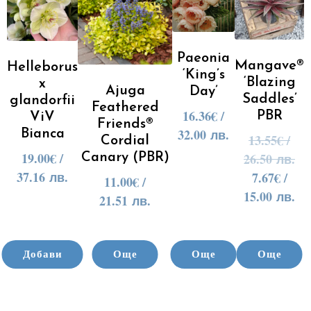
Paeonia
Mangave®
Helleborus
‘King’s
‘Blazing
x
Ajuga
Day’
Saddles’
glandorfii
Feathered
16.36
€
/
PBR
ViV
Friends®
32.00 лв.
Bianca
13.55
€
/
Cordial
19.00
€
/
26.50 лв.
Canary (PBR)
37.16 лв.
7.67
€
/
11.00
€
/
15.00 лв.
21.51 лв.
Добави
Още
Още
Още