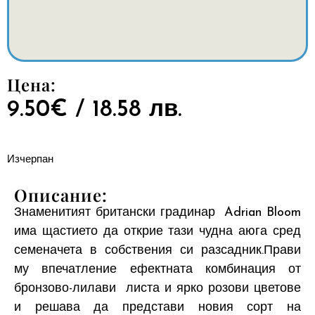
Цена:
9.50
€
/ 18.58 лв.
Изчерпан
Описание:
Знаменитият британски градинар Adrian Bloom
има щастието да открие тази чудна аюга сред
семеначета в собствения си разсадник.Прави
му впечатление ефектната комбинация от
бронзово-лилави листа и ярко розови цветове
и решава да представи новия сорт на