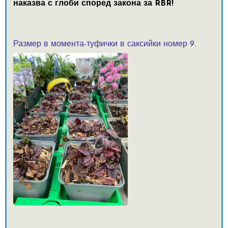
наказва с глоби според закона за RBR!
Размер в момента-туфички в саксийки номер 9.