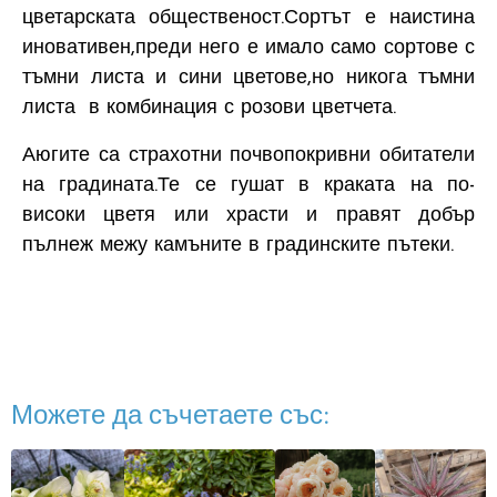
цветарската общественост.Сортът е наистина
иновативен,преди него е имало само сортове с
тъмни листа и сини цветове,но никога тъмни
листа в комбинация с розови цветчета.
Аюгите са страхотни почвопокривни обитатели
на градината.Те се гушат в краката на по-
високи цветя или храсти и правят добър
пълнеж межу камъните в градинските пътеки.
Можете да съчетаете със: