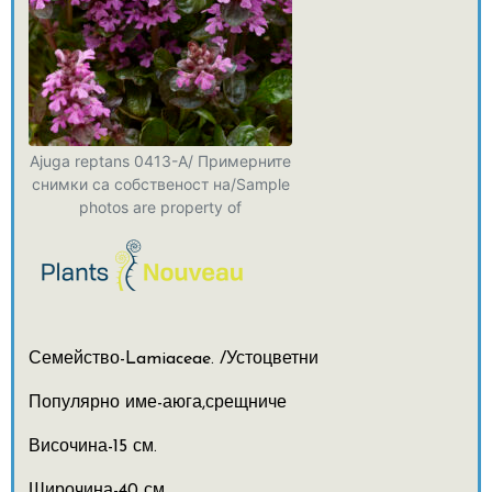
Ajuga reptans 0413-A/ Примерните
снимки са собственост на/Sample
photos are property of
Семейство-Lamiaceae. /Устоцветни
Популярно име-аюга,срещниче
Височина-15 см.
Широчина-40 см.