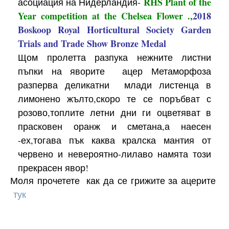
RHS Plant of the
асоциация на Нидерландия-
Year competition at the Chelsea Flower .,
2018
Boskoop Royal Horticultural Society Garden
Trials and Trade Show Bronze Medal
Щом пролетта разпука нежните листни
пъпки на яворите ацер Метаморфоза
разперва деликатни млади листенца в
лимонено жълто,скоро те се поръбват с
розово,топлите летни дни ги оцветяват в
прасковен оранж и сметана,а наесен
-ех,тогава пък каква кралска мантия от
червено и невероятно-лилаво намята този
прекрасен явор!
Моля прочетете как да се грижите за ацерите
тук