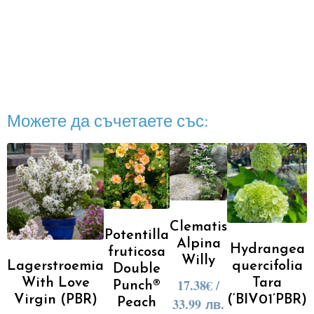
Можете да съчетаете със:
Clematis
Potentilla
Alpina
Hydrangea
fruticosa
Willy
Lagerstroemia
quercifolia
Double
With Love
17.38
€
/
Tara
Punch®
Virgin (PBR)
(‘BIV01’PBR)
33.99 лв.
Peach