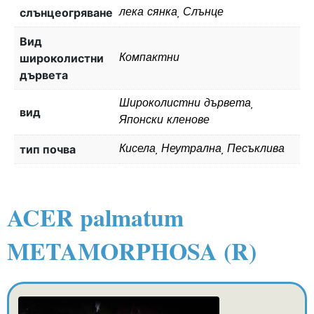
слънцеогряване
лека сянка, Слънце
Вид
широколистни
Компактни
дървета
Широколистни дървета,
вид
Японски кленове
тип почва
Кисела, Неутрална, Песъклива
ACER palmatum
METAMORPHOSA (R)