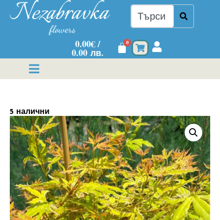
0.00
€
/
0
0.00 лв.
5 налични