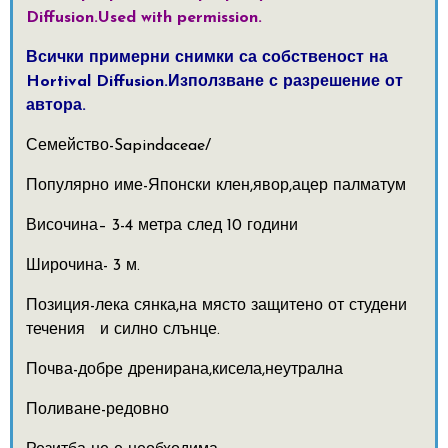
Diffusion.Used with permission.
Всички примерни снимки са собственост на
Hortival Diffusion.Използване с разрешение от
автора.
Семейство-Sapindaceae/
Популярно име-Японски клен,явор,ацер палматум
Височина– 3-4 метра след 10 години
Широчина- 3 м.
Позиция-лека сянка,на място защитено от студени
течения и силно слънце.
Почва-добре дренирана,кисела,неутрална
Поливане-редовно