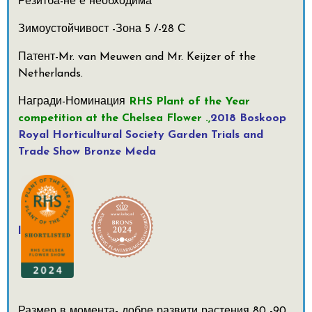
Резитба-не е необходима
Зимоустойчивост -Зона 5 /-28 С
Патент-Mr. van Meuwen and Mr. Keijzer of the
Netherlands.
Награди-Номинация
RHS Plant of the Year
competition at the Chelsea Flower .,
2018 Boskoop
Royal Horticultural Society Garden Trials and
Trade Show Bronze Meda
l
Размер в момента- добре развити растения 80 -90